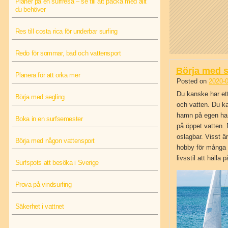
Planer på en surfresa – se till att packa med allt
du behöver
Res till costa rica för underbar surfing
Redo för sommar, bad och vattensport
Börja med s
Planera för att orka mer
Posted on
2020-0
Du kanske har ett 
Börja med segling
och vatten. Du k
hamn på egen han
Boka in en surfsemester
på öppet vatten. 
oslagbar. Visst är
Börja med någon vattensport
hobby för många m
livsstil att hålla
Surfspots att besöka i Sverige
Prova på vindsurfing
Säkerhet i vattnet