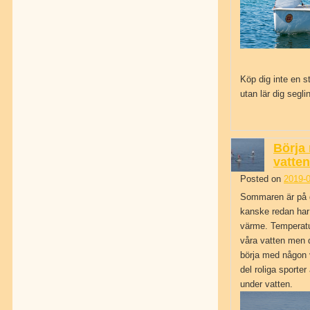
Köp dig inte en s
utan lär dig seglin
Börja
vatte
Posted on
2019-0
Sommaren är på g
kanske redan har 
värme. Temperatur
våra vatten men d
börja med någon v
del roliga sporte
under vatten.