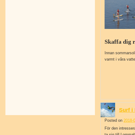
Skaffa dig 
Innan sommarsole
varmt i våra vat
Surf 
Posted on
2018-0
För den intresser
ta sig till Lom