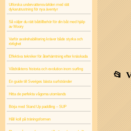
Utforska undervattensvärlden med rätt
dykarutrustning för nya äventyr
Så väljer du rätt båttillbehör för din båt med hjälp
av Moory
Varför axelrehabilitering kräver både styrka och
rörlighet
Effektiva tekniker för återhämtning efter knäskada
Våtdräktens historia och evolution inom surfing
V
En guide till Sveriges bästa surfstränder
Hitta de perfekta vågorna utomlands
Börja med Stand Up paddling – SUP
Håll koll på träningsformen