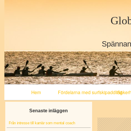
Glob
Spännand
Primary
Hem
Fördelarna med surfskipaddling
Säkerhe
Navigation
Senaste inläggen
Från intresse till karriär som mental coach