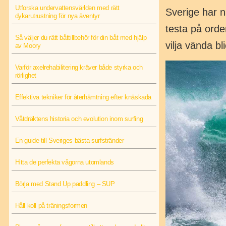
Utforska undervattensvärlden med rätt
Sverige har nå
dykarutrustning för nya äventyr
testa på orde
Så väljer du rätt båttillbehör för din båt med hjälp
vilja vända b
av Moory
Varför axelrehabilitering kräver både styrka och
rörlighet
Effektiva tekniker för återhämtning efter knäskada
Våtdräktens historia och evolution inom surfing
En guide till Sveriges bästa surfstränder
Hitta de perfekta vågorna utomlands
Börja med Stand Up paddling – SUP
Håll koll på träningsformen