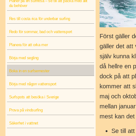
Planer på en surfresa – se till att packa med allt
du behöver
Res till costa rica för underbar surfing
Redo för sommar, bad och vattensport
Först gäller d
Planera för att orka mer
gäller det att
själv kunna kl
Börja med segling
då hellre en p
Boka in en surfsemester
dock på att p
Börja med någon vattensport
kommer att sk
maj och okto
Surfspots att besöka i Sverige
mellan januari
Prova på vindsurfing
mest kan det 
Säkerhet i vattnet
Se till 