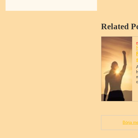
Related P
h
m
o
Börja me