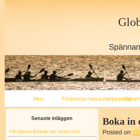
Glob
Spännand
Primary
Hem
Fördelarna med surfskipaddling
Säkerhe
Navigation
Senaste inläggen
Boka in 
Posted on
20
Från intresse till karriär som mental coach