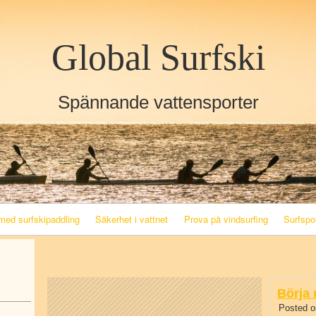
Skip to content
Skip to RECENT-POSTS-4
Global Surfski
Spännande vattensporter
med surfskipaddling
Säkerhet i vattnet
Prova på vindsurfing
Surfspo
Börja
Posted o