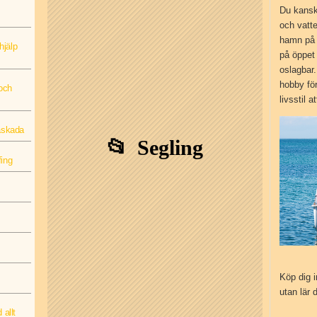
Du kanske
och vatt
hamn på 
hjälp
på öppet 
oslagbar.
hobby för
 och
livsstil 
näskada
Segling
fing
Köp dig i
utan lär d
 allt