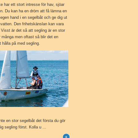
Kitesurfing
 har ett stort intresse för hav, sjöar
en. Du kan ha en dröm att få lämna en
Vindsurfing
egen hand i en segelbåt och ge dig ut
vatten. Den frihetskänslan kan vara
 Visst är det så att segling är en stor
Segling
 många men oftast så blir det en
att hålla på med segling.
SUP
Tips
nte en stor segelbåt det första du gör
ig segling först. Kolla u ...