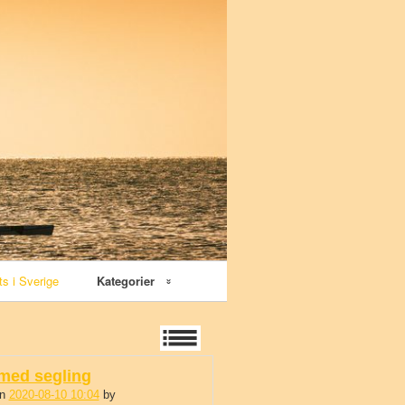
ts i Sverige
Kategorier
Vattensport
Surfski
 med segling
n
2020-08-10 10:04
by
Angela Nilsson