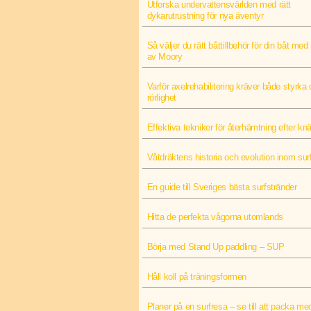
Utforska undervattensvärlden med rätt
dykarutrustning för nya äventyr
Så väljer du rätt båttillbehör för din båt med 
av Moory
Varför axelrehabilitering kräver både styrka
rörlighet
Effektiva tekniker för återhämtning efter k
Våtdräktens historia och evolution inom sur
En guide till Sveriges bästa surfstränder
Hitta de perfekta vågorna utomlands
Börja med Stand Up paddling – SUP
Håll koll på träningsformen
Planer på en surfresa – se till att packa med