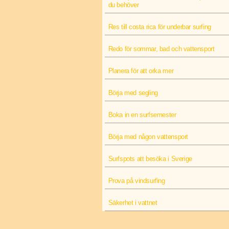
du behöver
Res till costa rica för underbar surfing
Redo för sommar, bad och vattensport
Planera för att orka mer
Börja med segling
Boka in en surfsemester
Börja med någon vattensport
Surfspots att besöka i Sverige
Prova på vindsurfing
Säkerhet i vattnet