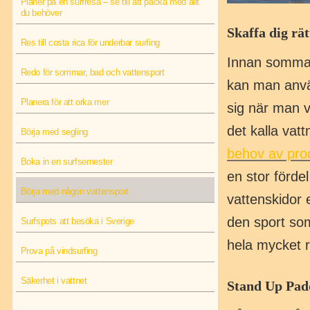
Planer på en surfresa – se till att packa med allt
du behöver
Skaffa dig rät
Res till costa rica för underbar surfing
Innan sommars
Redo för sommar, bad och vattensport
kan man använ
Planera för att orka mer
sig när man v
det kalla vat
Börja med segling
behov av pro
Boka in en surfsemester
en stor förde
Börja med någon vattensport
vattenskidor e
den sport som
Surfspots att besöka i Sverige
hela mycket r
Prova på vindsurfing
Säkerhet i vattnet
Stand Up Pad