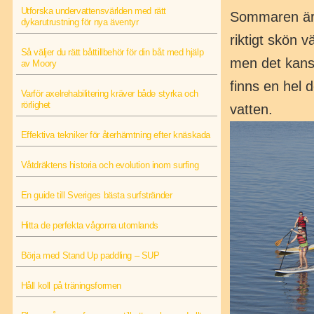
Utforska undervattensvärlden med rätt
Sommaren är 
dykarutrustning för nya äventyr
riktigt skön 
Så väljer du rätt båttillbehör för din båt med hjälp
men det kansk
av Moory
finns en hel 
Varför axelrehabilitering kräver både styrka och
rörlighet
vatten.
Effektiva tekniker för återhämtning efter knäskada
Våtdräktens historia och evolution inom surfing
En guide till Sveriges bästa surfstränder
Hitta de perfekta vågorna utomlands
Börja med Stand Up paddling – SUP
Håll koll på träningsformen