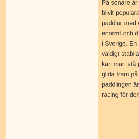
På senare år 
blivit populä
paddlar med 
enormt och d
i Sverige. En
väldigt stabi
kan man stå p
glida fram på
paddlingen är
racing för d