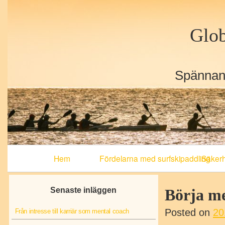
Glob
Spännand
Primary
Hem
Fördelarna med surfskipaddling
Säkerhe
Navigation
Senaste inläggen
Börja me
Posted on
20
Från intresse till karriär som mental coach