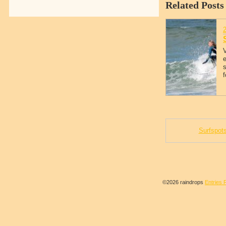
Related Posts
V
e
f
Surfspots
©2026 raindrops
Entries