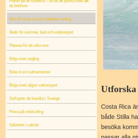
Planer på en surfresa – se till att packa med allt
du behöver
Res till costa rica för underbar surfing
Redo för sommar, bad och vattensport
Planera för att orka mer
Börja med segling
Boka in en surfsemester
Börja med någon vattensport
Utforska 
Surfspots att besöka i Sverige
Costa Rica är
Prova på vindsurfing
både Stilla h
Säkerhet i vattnet
besöka komme
passar alla ni