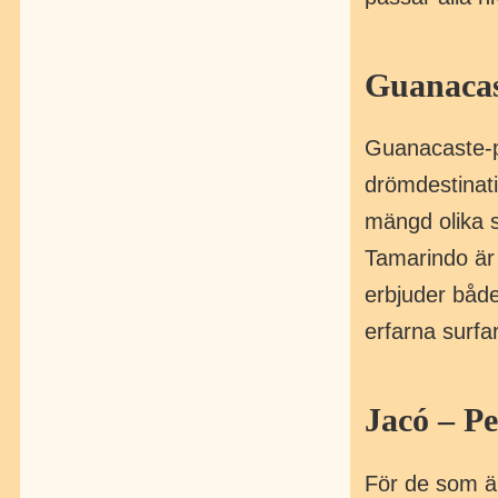
Guanacas
Guanacaste-p
drömdestinati
mängd olika s
Tamarindo är
erbjuder båd
erfarna surfa
Jacó – Pe
För de som är