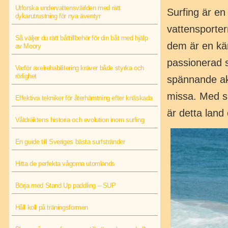
Utforska undervattensvärlden med rätt
Surfing är en
dykarutrustning för nya äventyr
vattensporter
Så väljer du rätt båttillbehör för din båt med hjälp
dem är en kä
av Moory
passionerad s
Varför axelrehabilitering kräver både styrka och
rörlighet
spännande akt
missa. Med si
Effektiva tekniker för återhämtning efter knäskada
är detta land 
Våtdräktens historia och evolution inom surfing
En guide till Sveriges bästa surfstränder
Hitta de perfekta vågorna utomlands
Börja med Stand Up paddling – SUP
Håll koll på träningsformen