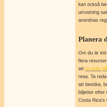
kan också bes
utrustning sa
anordnas reg
Planera d
Om du är intre
flera resurse
att
ta reda på
resa. Ta reda
att besöka, b
biljetter efte
Costa Rica’s 