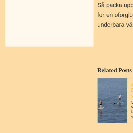
Så packa upp 
för en oförgl
underbara våg
Related Posts
v
f