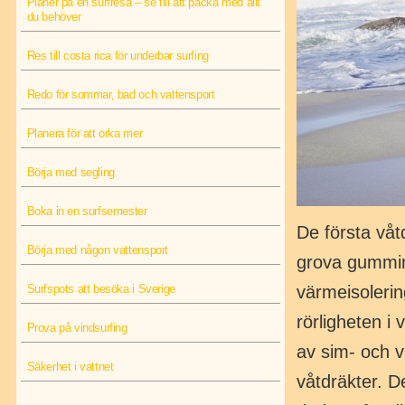
Planer på en surfresa – se till att packa med allt
du behöver
Res till costa rica för underbar surfing
Redo för sommar, bad och vattensport
Planera för att orka mer
Börja med segling
Boka in en surfsemester
De första våt
Börja med någon vattensport
grova gummim
värmeisolerin
Surfspots att besöka i Sverige
rörligheten i 
Prova på vindsurfing
av sim- och v
Säkerhet i vattnet
våtdräkter. D