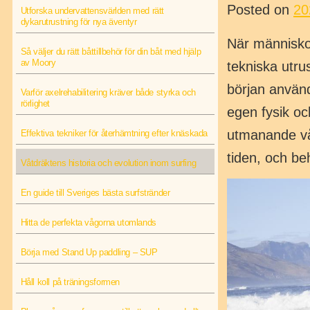
Posted on
20
Utforska undervattensvärlden med rätt
dykarutrustning för nya äventyr
När människor
Så väljer du rätt båttillbehör för din båt med hjälp
av Moory
tekniska utru
början använd
Varför axelrehabilitering kräver både styrka och
rörlighet
egen fysik och
utmanande vå
Effektiva tekniker för återhämtning efter knäskada
tiden, och be
Våtdräktens historia och evolution inom surfing
En guide till Sveriges bästa surfstränder
Hitta de perfekta vågorna utomlands
Börja med Stand Up paddling – SUP
Håll koll på träningsformen