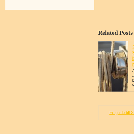
Related Posts
A
a
b
v
En guide till 