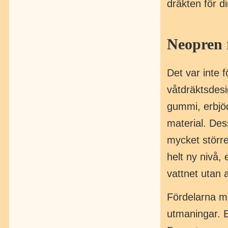
dräkten för d
Neopren 
Det var inte 
våtdräktsdesi
gummi, erbjöd
material. Des
mycket större 
helt ny nivå, 
vattnet utan at
Fördelarna m
utmaningar. E