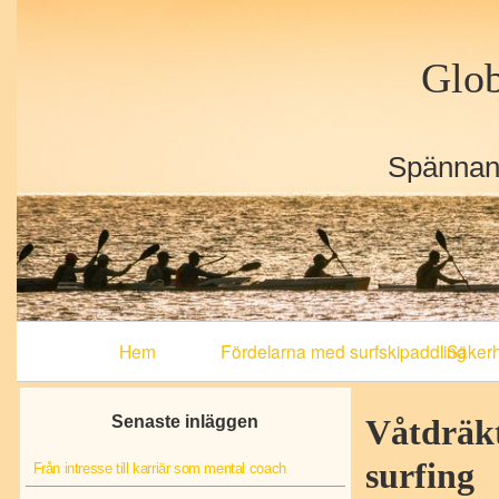
Glob
Spännand
Primary
Hem
Fördelarna med surfskipaddling
Säkerhe
Navigation
Senaste inläggen
Våtdräkt
surfing
Från intresse till karriär som mental coach