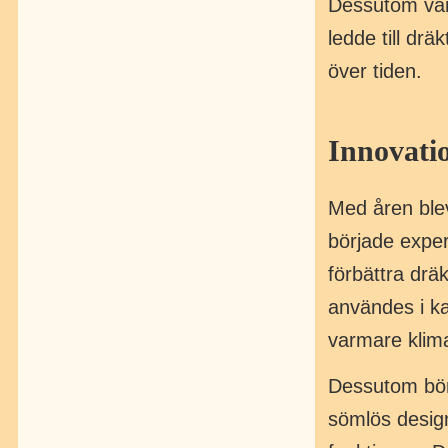
Dessutom var d
ledde till drä
över tiden.
Innovati
Med åren blev
började exper
förbättra drä
användes i ka
varmare klima
Dessutom börj
sömlös design