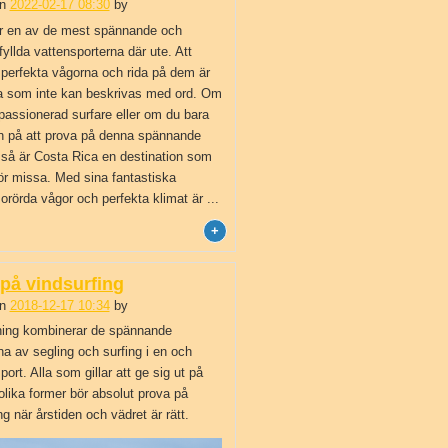
Kitesurfing
n
2022-02-17 08:30
by
Angela Nilsson
är en av de mest spännande och
Vindsurfing
fyllda vattensporterna där ute. Att
 perfekta vågorna och rida på dem är
a som inte kan beskrivas med ord. Om
Segling
passionerad surfare eller om du bara
en på att prova på denna spännande
SUP
, så är Costa Rica en destination som
ör missa. Med sina fantastiska
Tips
 orörda vågor och perfekta klimat är ...
på vindsurfing
n
2018-12-17 10:34
by
Angela Nilsson
ning kombinerar de spännande
a av segling och surfing i en och
rt. Alla som gillar att ge sig ut på
 olika former bör absolut prova på
ng när årstiden och vädret är rätt.