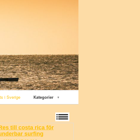
ts i Sverige
Kategorier
Vattensport
Surfski
Res till costa rica för
underbar surfing