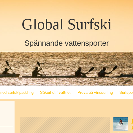
Skip to content
Skip to RECENT-POSTS-4
Global Surfski
Spännande vattensporter
med surfskipaddling
Säkerhet i vattnet
Prova på vindsurfing
Surfspo