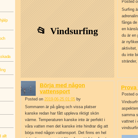
Posted o
Surfing 
adrenalin
hjälp
fånga de
Vindsurfing
en känsl
du är en 
 och
är nyfik
aktivitet
du inte b
näskada
stränder,
fing
Börja med någon
Prova 
vattensport
Posted o
Posted on
2019-06-25 01:05
by
Angela Nilsson
Vindsurf
Sommaren är på gång och vissa platser
aspektern
kanske redan har fått uppleva riktigt skön
samma spo
värme. Temperaturen kanske inte är perfekt i
vattnet i
våra vatten men det kanske inte hindrar dig att
vindsurfi
börja med någon vattensport. Det finns en hel
 allt