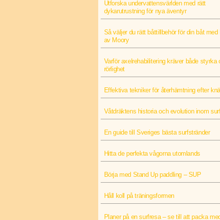
Utforska undervattensvärlden med rätt
dykarutrustning för nya äventyr
Så väljer du rätt båttillbehör för din båt med 
av Moory
Varför axelrehabilitering kräver både styrka
rörlighet
Effektiva tekniker för återhämtning efter k
Våtdräktens historia och evolution inom sur
En guide till Sveriges bästa surfstränder
Hitta de perfekta vågorna utomlands
Börja med Stand Up paddling – SUP
Håll koll på träningsformen
Planer på en surfresa – se till att packa med