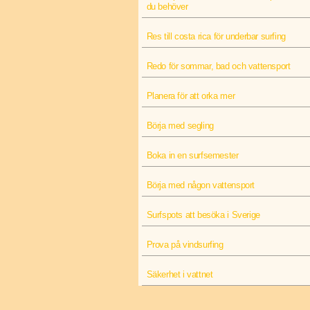
du behöver
Res till costa rica för underbar surfing
Redo för sommar, bad och vattensport
Planera för att orka mer
Börja med segling
Boka in en surfsemester
Börja med någon vattensport
Surfspots att besöka i Sverige
Prova på vindsurfing
Säkerhet i vattnet