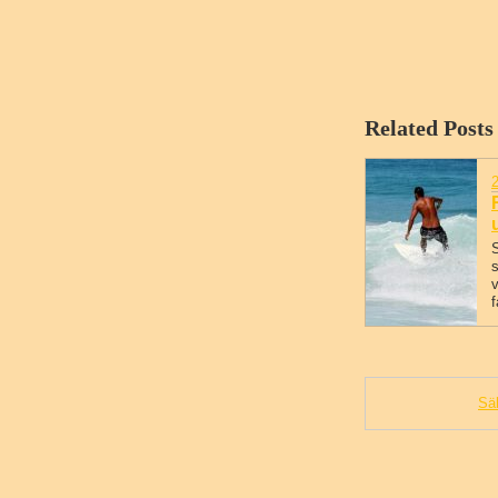
Related Posts
S
v
f
Säk