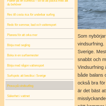
Planer på en surfresa – se till att packa med allt
du behöver
Res till costa rica för underbar surfing
Redo för sommar, bad och vattensport
Planera för att orka mer
Som nybörjare
vindsurfning.
Börja med segling
Sverige. Mest 
Boka in en surfsemester
snabbt och m
Börja med någon vattensport
Vindsurfning 
både balans oc
Surfspots att besöka i Sverige
också bra för 
Prova på vindsurfing
är det bäst a
Säkerhet i vattnet
misslyckanden