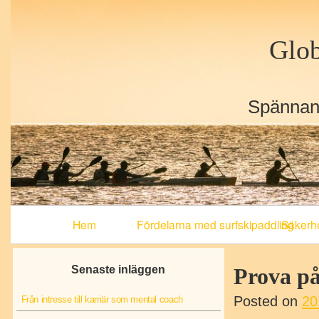
Glob
Spännand
Primary
Hem
Fördelarna med surfskipaddling
Säkerhe
Navigation
Senaste inläggen
Prova på
Posted on
20
Från intresse till karriär som mental coach