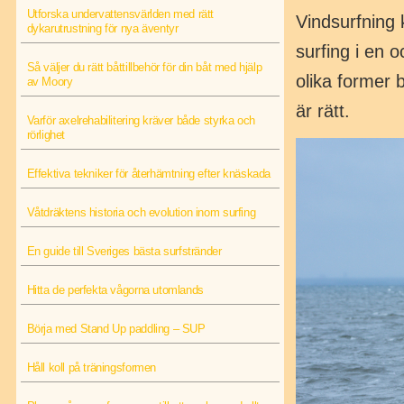
Utforska undervattensvärlden med rätt
Vindsurfning
dykarutrustning för nya äventyr
surfing i en o
Så väljer du rätt båttillbehör för din båt med hjälp
olika former 
av Moory
är rätt.
Varför axelrehabilitering kräver både styrka och
rörlighet
Effektiva tekniker för återhämtning efter knäskada
Våtdräktens historia och evolution inom surfing
En guide till Sveriges bästa surfstränder
Hitta de perfekta vågorna utomlands
Börja med Stand Up paddling – SUP
Håll koll på träningsformen