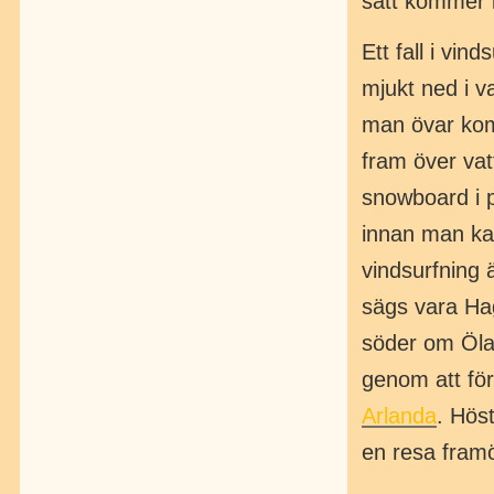
sätt kommer k
Ett fall i vi
mjukt ned i v
man övar kom
fram över vat
snowboard i p
innan man kan
vindsurfning 
sägs vara Hag
söder om Ölan
genom att för
Arlanda
. Höst
en resa fram