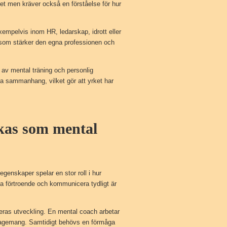
rihet men kräver också en förståelse för hur
exempelvis inom HR, ledarskap, idrott eller
 som stärker den egna professionen och
t av mental träning och personlig
lla sammanhang, vilket gör att yrket har
ckas som mental
egenskaper spelar en stor roll i hur
pa förtroende och kommunicera tydligt är
deras utveckling. En mental coach arbetar
engagemang. Samtidigt behövs en förmåga