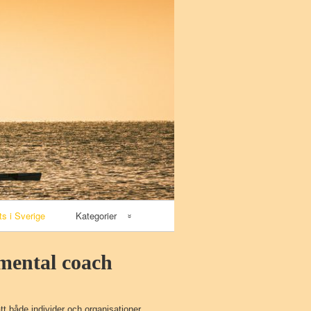
ts i Sverige
Kategorier
Vattensport
 mental coach
Surfski
att både individer och organisationer