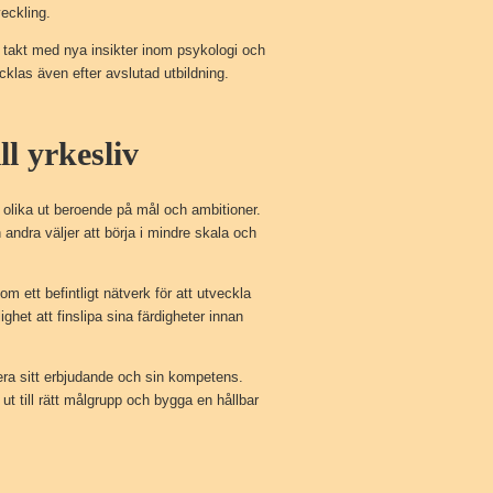
veckling.
i takt med nya insikter inom psykologi och
ecklas även efter avslutad utbildning.
ll yrkesliv
 olika ut beroende på mål och ambitioner.
andra väljer att börja i mindre skala och
om ett befintligt nätverk för att utveckla
ghet att finslipa sina färdigheter innan
era sitt erbjudande och sin kompetens.
ut till rätt målgrupp och bygga en hållbar