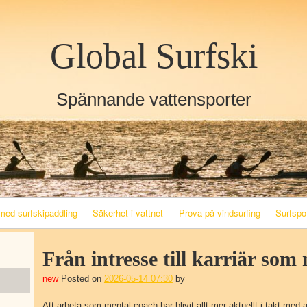
Skip to content
Global Surfski
Spännande vattensporter
med surfskipaddling
Säkerhet i vattnet
Prova på vindsurfing
Surfspo
Från intresse till karriär som
Posted on
2026-05-14 07:30
by
Angela Nilsson
Att arbeta som mental coach har blivit allt mer aktuellt i takt med 