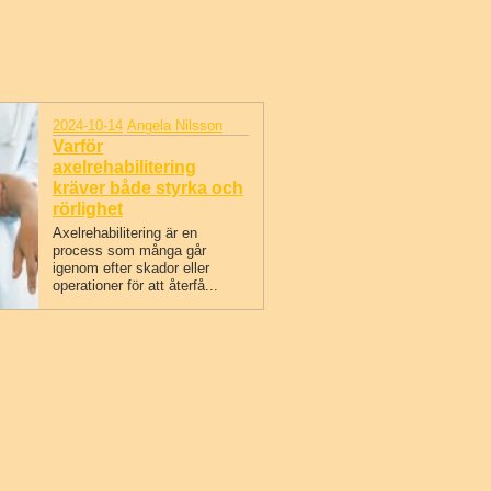
ry was posted in
2024-10-14
Angela Nilsson
Varför
axelrehabilitering
kräver både styrka och
rörlighet
Axelrehabilitering är en
process som många går
igenom efter skador eller
operationer för att återfå...