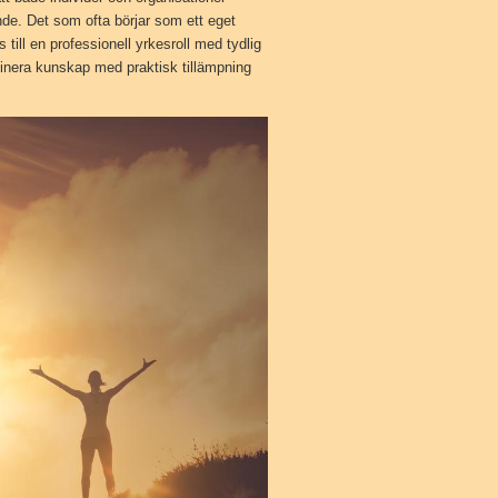
Kitesurfing
nde. Det som ofta börjar som ett eget
 till en professionell yrkesroll med tydlig
Vindsurfing
binera kunskap med praktisk tillämpning
Segling
SUP
Tips