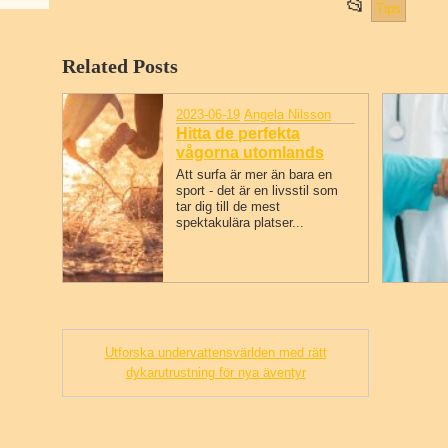
📂
This ent
Tips
Related Posts
2023-06-19
Angela Nilsson
Hitta de perfekta
vågorna utomlands
Att surfa är mer än bara en
sport - det är en livsstil som
tar dig till de mest
spektakulära platser...
Utforska undervattensvärlden med rätt
dykarutrustning för nya äventyr