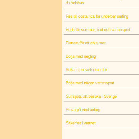
du behöver
Res till costa rica för underbar surfing
Redo för sommar, bad och vattensport
Planera för att orka mer
Börja med segling
Boka in en surfsemester
Börja med någon vattensport
Surfspots att besöka i Sverige
Prova på vindsurfing
Säkerhet i vattnet