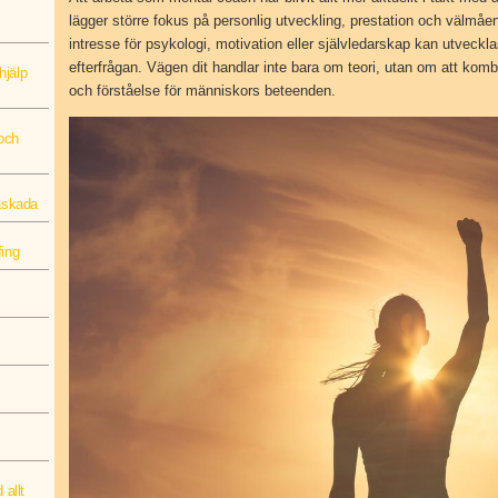
lägger större fokus på personlig utveckling, prestation och välmåe
intresse för psykologi, motivation eller självledarskap kan utvecklas
efterfrågan. Vägen dit handlar inte bara om teori, utan om att kom
hjälp
och förståelse för människors beteenden.
 och
näskada
fing
 allt