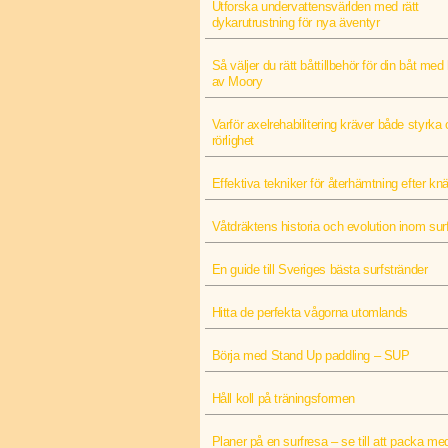
Utforska undervattensvärlden med rätt
dykarutrustning för nya äventyr
Så väljer du rätt båttillbehör för din båt med 
av Moory
Varför axelrehabilitering kräver både styrka
rörlighet
Effektiva tekniker för återhämtning efter k
Våtdräktens historia och evolution inom sur
En guide till Sveriges bästa surfstränder
Hitta de perfekta vågorna utomlands
Börja med Stand Up paddling – SUP
Håll koll på träningsformen
Planer på en surfresa – se till att packa med