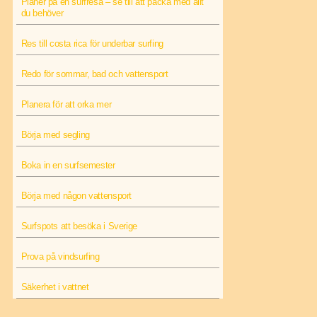
Planer på en surfresa – se till att packa med allt
du behöver
Res till costa rica för underbar surfing
Redo för sommar, bad och vattensport
Planera för att orka mer
Börja med segling
Boka in en surfsemester
Börja med någon vattensport
Surfspots att besöka i Sverige
Prova på vindsurfing
Säkerhet i vattnet