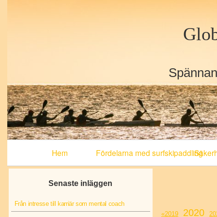
Glob
Spännand
Primary
Hem
Fördelarna med surfskipaddling
Säkerhe
Navigation
Senaste inläggen
Från intresse till karriär som mental coach
Link to
2020
Link to Year Archi
2019
Li
20