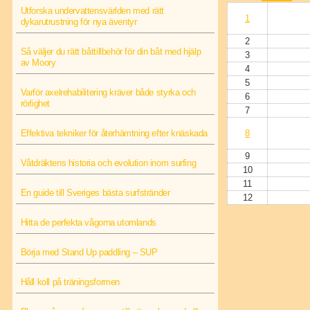
Utforska undervattensvärlden med rätt
1
dykarutrustning för nya äventyr
2
Så väljer du rätt båttillbehör för din båt med hjälp
3
av Moory
4
5
Varför axelrehabilitering kräver både styrka och
6
rörlighet
7
Effektiva tekniker för återhämtning efter knäskada
8
9
Våtdräktens historia och evolution inom surfing
10
11
En guide till Sveriges bästa surfstränder
12
Hitta de perfekta vågorna utomlands
Börja med Stand Up paddling – SUP
Håll koll på träningsformen