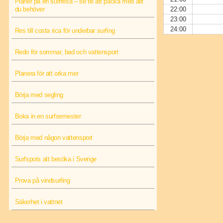
Planer på en surfresa – se till att packa med allt
du behöver
22:00
23:00
24:00
Res till costa rica för underbar surfing
Redo för sommar, bad och vattensport
Planera för att orka mer
Börja med segling
Boka in en surfsemester
Börja med någon vattensport
Surfspots att besöka i Sverige
Prova på vindsurfing
Säkerhet i vattnet