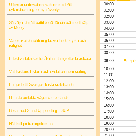
00:00
Utforska undervattensvärlden med rätt
dykarutrustning för nya äventyr
01:00
02:00
03:00
Så väljer du rätt båttillbehör för din båt med hjälp
av Moory
04:00
05:00
Varför axelrehabilitering kräver både styrka och
06:00
rörlighet
07:00
08:00
Effektiva tekniker för återhämtning efter knäskada
09:00
En guid
10:00
Våtdräktens historia och evolution inom surfing
11:00
12:00
En guide till Sveriges bästa surfstränder
13:00
14:00
Hitta de perfekta vågorna utomlands
15:00
16:00
Börja med Stand Up paddling – SUP
17:00
18:00
19:00
Håll koll på träningsformen
20:00
21:00