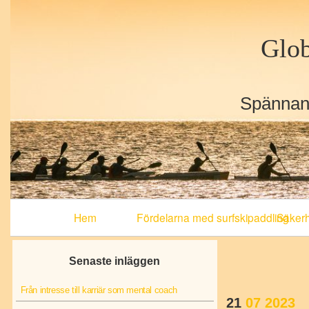
Glob
Spännand
Primary
Hem
Fördelarna med surfskipaddling
Säkerhe
Navigation
Senaste inläggen
Från intresse till karriär som mental coach
21
07
2023