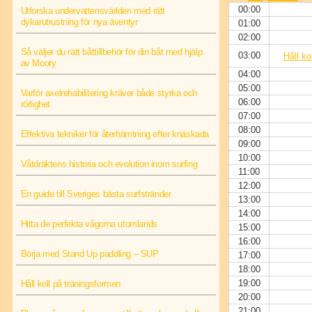
00:00
Utforska undervattensvärlden med rätt
dykarutrustning för nya äventyr
01:00
02:00
Så väljer du rätt båttillbehör för din båt med hjälp
03:00
Håll ko
av Moory
04:00
05:00
Varför axelrehabilitering kräver både styrka och
06:00
rörlighet
07:00
08:00
Effektiva tekniker för återhämtning efter knäskada
09:00
10:00
Våtdräktens historia och evolution inom surfing
11:00
12:00
En guide till Sveriges bästa surfstränder
13:00
14:00
Hitta de perfekta vågorna utomlands
15:00
16:00
Börja med Stand Up paddling – SUP
17:00
18:00
19:00
Håll koll på träningsformen
20:00
21:00