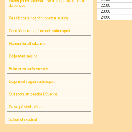
Planer på en surfresa – se till att packa med allt
du behöver
22:00
23:00
24:00
Res till costa rica för underbar surfing
Redo för sommar, bad och vattensport
Planera för att orka mer
Börja med segling
Boka in en surfsemester
Börja med någon vattensport
Surfspots att besöka i Sverige
Prova på vindsurfing
Säkerhet i vattnet