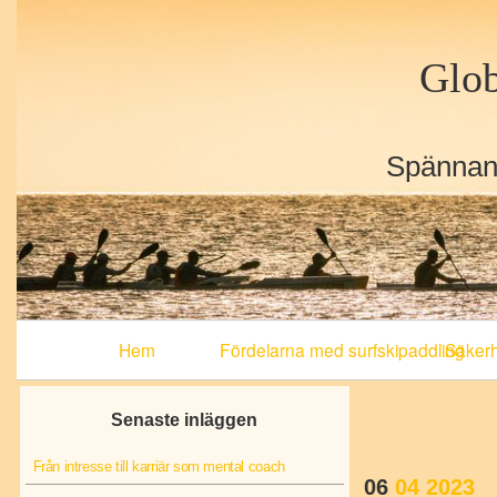
Glob
Spännand
Primary
Hem
Fördelarna med surfskipaddling
Säkerhe
Navigation
Senaste inläggen
Från intresse till karriär som mental coach
06
04
2023